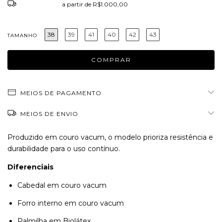
Frete grátis
a partir de
R$1.000,00
38
39
41
40
42
43
TAMANHO
MEIOS DE PAGAMENTO
MEIOS DE ENVIO
Produzido em couro vacum, o modelo prioriza resistência e
durabilidade para o uso contínuo.
Diferenciais
Cabedal em couro vacum
Forro interno em couro vacum
Palmilha em Biolátex