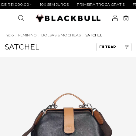
 R$1.000,00 -
10X SEM JUROS
PRIMEIRA TROCA GRÁTIS
FRE
0
Início
.
FEMININO
.
BOLSAS & MOCHILAS
.
SATCHEL
SATCHEL
FILTRAR