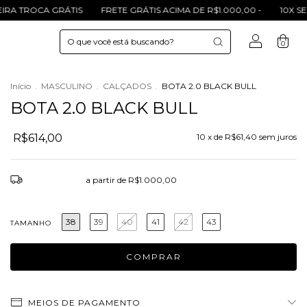
 GRÁTIS
FRETE GRÁTIS ACIMA DE R$1.000,00 -
10X SEM JUROS
0
Início
.
MASCULINO
.
CALÇADOS
.
BOTA 2.0 BLACK BULL
BOTA 2.0 BLACK BULL
R$614,00
10
x de
R$61,40
sem juros
Frete grátis
a partir de
R$1.000,00
38
39
40
41
42
43
TAMANHO
MEIOS DE PAGAMENTO