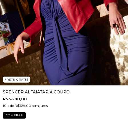
FRETE GRÁTIS
SPENCER ALFAIATARIA COURO
R$3.290,00
10
x de
R$329,00
sem juros
COMPRAR