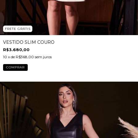
FRETE GRÁTIS
VESTIDO SLIM COURO
R$3.680,00
10
x de
R$368,00
sem juros
COMPRAR