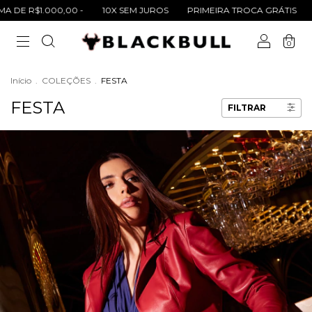
.000,00 -
10X SEM JUROS
PRIMEIRA TROCA GRÁTIS
FRETE GR
0
Início
.
COLEÇÕES
.
FESTA
FESTA
FILTRAR